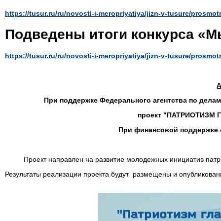
https://tusur.ru/ru/novosti-i-meropriyatiya/jizn-v-tusure/prosmo
Подведены итоги конкурса «
https://tusur.ru/ru/novosti-i-meropriyatiya/jizn-v-tusure/prosm
При поддержке Федерального агентства по дела
проект
"
ПАТРИОТИЗМ 
При финансовой поддержке 
Проект направлен на развитие молодежных инициатив патр
Результаты реализации проекта будут размещены и опубликова