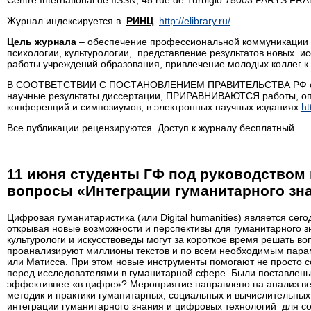
Centre International de IISSN, 45 rue de Turbigio 75003 PARYS FR
Журнал индексируется в
РИНЦ
.
http://elibrary.ru/
Цель журнала
– обеспечение профессиональной коммуникации м
психологии, культурологии, представление результатов новых и
работы учреждений образования, привлечение молодых коллег к
В СООТВЕТСТВИИ С ПОСТАНОВЛЕНИЕМ ПРАВИТЕЛЬСТВА РФ от 20
научные результаты диссертации, ПРИРАВНИВАЮТСЯ работы, оп
конференций и симпозиумов, в электронных научных изданиях
ht
Все публикации рецензируются. Доступ к журналу бесплатный.
11 июня студенты ГФ под руководством
вопросы «Интеграции гуманитарного зн
Цифровая гуманитаристика (или Digital humanities) является с
открывая новые возможности и перспективы для гуманитарного 
культурологи и искусствоведы могут за короткое время решать 
проанализируют миллионы текстов и по всем необходимым параме
или Матисса. При этом новые инструменты помогают не просто со
перед исследователями в гуманитарной сфере. Были поставлен
эффективнее «в цифре»? Мероприятие направлено на анализ ве
методик и практики гуманитарных, социальных и вычислительных
интеграции гуманитарного знания и цифровых технологий для со