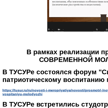
В рамках реализации 
СОВРЕМЕННОЙ МОЛОД
В ТУСУРе состоялся форум "
С
патриотическому воспитани
https://tusur.ru/ru/novosti-i-meropriyatiya/novosti/prosmotr/
vospitaniyu-molodyozhi
В ТУСУРе встретились студот