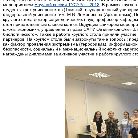
мероприятием
Научной сессии ТУСУРа – 2018
. В рамках круглог
студенты трех университетов (Томский государственный универси
федеральный университет им. М.В. Ломоносова (Архангельск), П
круглого стола доктор социологических наук, профессор кафед
стол приветственным словом коллег. Ведущим спикером меропри
школы экономики, управления и права САФУ Овчинников Олег В
биологического». Также в работе круглого стола приняли участи
партнеров. На круглом столе были затронуты такие вопросы: пред
как фактор проявления экстремизма (терроризма), информационн
безопасности, социальный и межнациональный конфликт как угр
награждены дипломами за активное участие в работе круглого ст