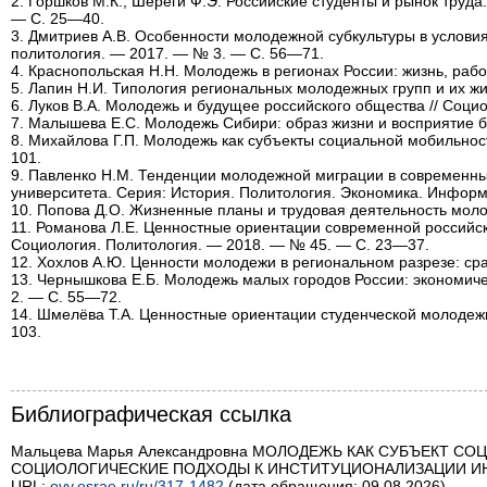
2. Горшков М.К., Шереги Ф.Э. Российские студенты и рынок труда
— С. 25—40.

3. Дмитриев А.В. Особенности молодежной субкультуры в условиях
политология. — 2017. — № 3. — С. 56—71.

4. Краснопольская Н.Н. Молодежь в регионах России: жизнь, рабо
5. Лапин Н.И. Типология региональных молодежных групп и их жи
6. Луков В.А. Молодежь и будущее российского общества // Соци
7. Малышева Е.С. Молодежь Сибири: образ жизни и восприятие б
8. Михайлова Г.П. Молодежь как субъекты социальной мобильно
101.

9. Павленко Н.М. Тенденции молодежной миграции в современных
университета. Серия: История. Политология. Экономика. Информ
10. Попова Д.О. Жизненные планы и трудовая деятельность моло
11. Романова Л.Е. Ценностные ориентации современной российско
Социология. Политология. — 2018. — № 45. — С. 23—37.

12. Хохлов А.Ю. Ценности молодежи в региональном разрезе: сра
13. Чернышкова Е.Б. Молодежь малых городов России: экономичес
2. — С. 55—72.

14. Шмелёва Т.А. Ценностные ориентации студенческой молодеж
103.

Библиографическая ссылка
Мальцева Марья Александровна МОЛОДЕЖЬ КАК СУБЪЕКТ 
СОЦИОЛОГИЧЕСКИЕ ПОДХОДЫ К ИНСТИТУЦИОНАЛИЗАЦИИ ИНИЦИАТ
URL:
ovv.esrae.ru/ru/317-1482
(дата обращения: 09.08.2026).